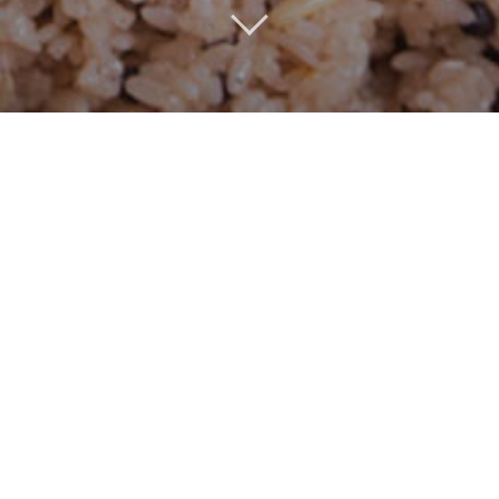
LEZZETI ŞANSA BIRAKMAMANIZ
IÇIN
YILBAŞI HINDISI VE MEZE SIPARIŞI
BAŞLADI!
✻
Yılbaşı akşamı hindiniz The Istanbul Butcher’da sizin için
pişiyor.
Siparişinizi en geç 27 Aralık tarihine kadar verebilirsiniz.
Sıcacık teslimat ve enfes lezzet!