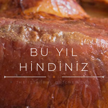
BU YIL
HİNDİNİZ
✻
THE ISTANBUL BUTCHER'DAN