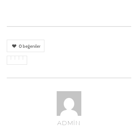
0
beğeniler
ADMIN
YAZAR