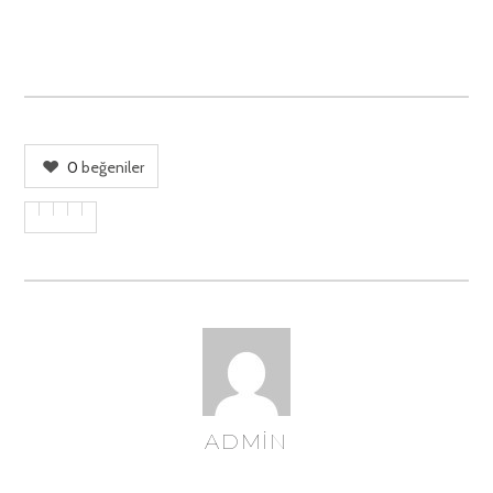
0
beğeniler
ADMIN
YAZAR