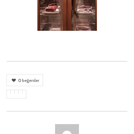
0
beğeniler