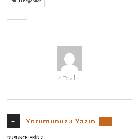
0
beğeniler
ADMIN
YAZAR
+
Yorumunuzu Yazın
+