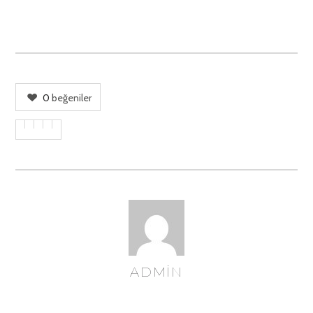
0
beğeniler
ADMIN
YAZAR