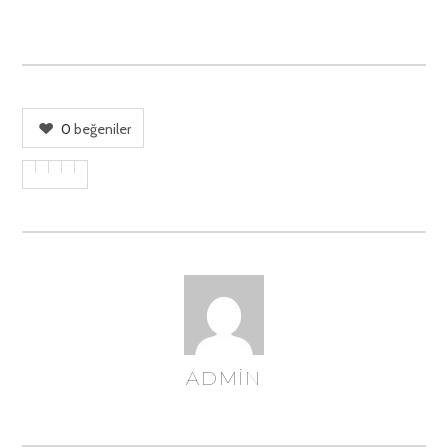
0
beğeniler
ADMIN
YAZAR