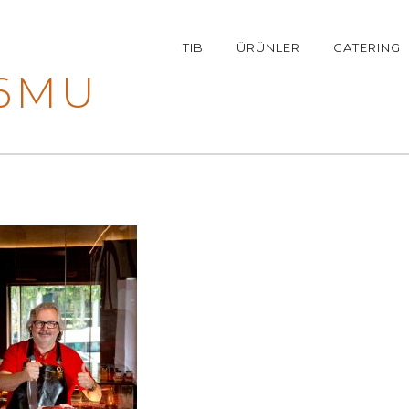
PRIMARY
TIB
ÜRÜNLER
CATERING
NAVIGATION
46MU